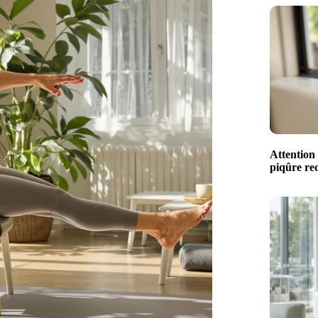
Attention 
piqûre red