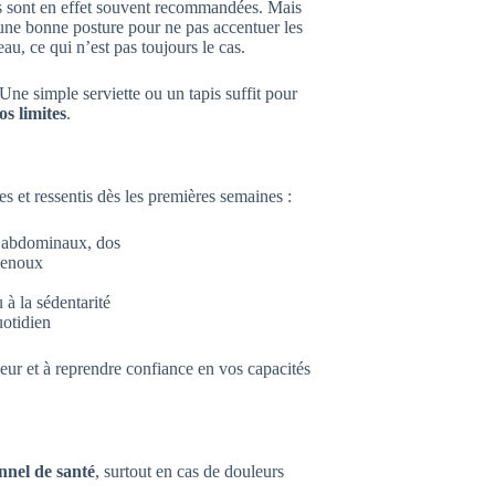
tés sont en effet souvent recommandées. Mais
une bonne posture pour ne pas accentuer les
eau, ce qui n’est pas toujours le cas.
 Une simple serviette ou un tapis suffit pour
s limites
.
es et ressentis dès les premières semaines :
, abdominaux, dos
genoux
u à la sédentarité
otidien
ur et à reprendre confiance en vos capacités
nnel de santé
, surtout en cas de douleurs