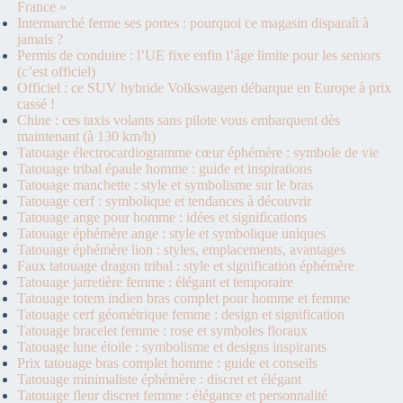
France »
Intermarché ferme ses portes : pourquoi ce magasin disparaît à
jamais ?
Permis de conduire : l’UE fixe enfin l’âge limite pour les seniors
(c’est officiel)
Officiel : ce SUV hybride Volkswagen débarque en Europe à prix
cassé !
Chine : ces taxis volants sans pilote vous embarquent dès
maintenant (à 130 km/h)
Tatouage électrocardiogramme cœur éphémère : symbole de vie
Tatouage tribal épaule homme : guide et inspirations
Tatouage manchette : style et symbolisme sur le bras
Tatouage cerf : symbolique et tendances à découvrir
Tatouage ange pour homme : idées et significations
Tatouage éphémère ange : style et symbolique uniques
Tatouage éphémère lion : styles, emplacements, avantages
Faux tatouage dragon tribal : style et signification éphémère
Tatouage jarretière femme : élégant et temporaire
Tatouage totem indien bras complet pour homme et femme
Tatouage cerf géométrique femme : design et signification
Tatouage bracelet femme : rose et symboles floraux
Tatouage lune étoile : symbolisme et designs inspirants
Prix tatouage bras complet homme : guide et conseils
Tatouage minimaliste éphémère : discret et élégant
Tatouage fleur discret femme : élégance et personnalité