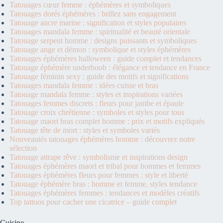
Tatouages cœur femme : éphémères et symboliques
Tatouages dorés éphémères : brillez sans engagement
Tatouage ancre marine : signification et styles populaires
Tatouages mandala femme : spiritualité et beauté orientale
Tatouage serpent homme : designs puissants et symboliques
Tatouage ange et démon : symbolique et styles éphémères
Tatouages éphémères halloween : guide complet et tendances
Tatouage éphémère underboob : élégance et tendance en France
Tatouage féminin sexy : guide des motifs et significations
Tatouages mandala femme : idées cuisse et bras
Tatouage mandala femme : styles et inspirations variées
Tatouages femmes discrets : fleurs pour jambe et épaule
Tatouage croix chrétienne : symboles et styles pour tous
Tatouage maori bras complet homme : prix et motifs expliqués
Tatouage tête de mort : styles et symboles variés
Nouveautés tatouages éphémères homme : découvrez notre
sélection
Tatouage attrape rêve : symbolisme et inspirations design
Tatouages éphémères maori et tribal pour hommes et femmes
Tatouages éphémères fleurs pour femmes : style et liberté
Tatouage éphémère bras : homme et femme, styles tendance
Tatouages éphémères femmes : tendances et modèles créatifs
Top tattoos pour cacher une cicatrice – guide complet
Cuisine