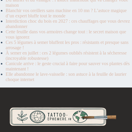
maison
Blanchir vos oreillers sans machine en 10 mn ? L’astuce magique
d’un expert bluffe tout le monde
Interdiction choc du bois en 2027 : ces chauffages que vous devrez
abandonner
Cette feuille dans vos armoires change tout : le secret maison que
vous ignorez
Ces 5 légumes à semer bluffent les pros : résistants et presque sans
arrosage !
À semer en juillet : ces 2 légumes oubliés résistent à la sécheresse
(incroyable robustesse)
Canicule arrive : le geste crucial à faire pour sauver vos plantes dès
maintenant !
Elle abandonne le lave-vaisselle : son astuce à la feuille de laurier
choque internet