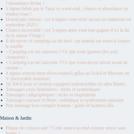
l’abondance divine !
5 signes bénis par le Tarot ce week-end : chance et abondance au
rendez-vous !
Horoscope chinois : ces 4 signes vont vivre un succès inattendu en
septembre 2025 !
Chance incroyable : ces 3 signes astro vont tout gagner d’ici la fin
de la saison Vierge !
Il découvre ce camping-car de luxe : un manoir sur roues à couper
le souffle
« Camping-car ou caravane ? Ce que vous ignorez (les avis
choquent) »
« Camping-car ou caravane ? Ce que vous devez savoir avant de
choisir »
4 signes verront leurs rêves exaucés grâce au Soleil et Mercure en
V (incroyable tournant)
16 300 € pour ce moteur espagnol indestructible (et ultra fiable)
Tatouages croix éphémères : styles et symboliques
Tatouages calligraphiques : styles et inspirations
Tatouages oiseaux et fleurs : esthétique et symbolisme puissant
Prix tatouage bras complet homme : guide et facteurs clés
Maison & Jardin
Plaque de cuisson sale ? Cette astuce la rend comme neuve sans
frotter !