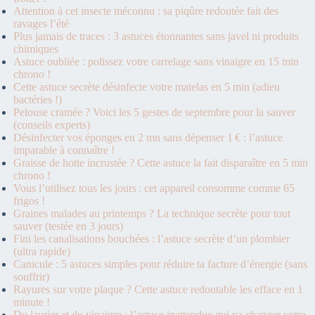
Attention à cet insecte méconnu : sa piqûre redoutée fait des
ravages l’été
Plus jamais de traces : 3 astuces étonnantes sans javel ni produits
chimiques
Astuce oubliée : polissez votre carrelage sans vinaigre en 15 min
chrono !
Cette astuce secrète désinfecte votre matelas en 5 min (adieu
bactéries !)
Pelouse cramée ? Voici les 5 gestes de septembre pour la sauver
(conseils experts)
Désinfecter vos éponges en 2 mn sans dépenser 1 € : l’astuce
imparable à connaître !
Graisse de hotte incrustée ? Cette astuce la fait disparaître en 5 min
chrono !
Vous l’utilisez tous les jours : cet appareil consomme comme 65
frigos !
Graines malades au printemps ? La technique secrète pour tout
sauver (testée en 3 jours)
Fini les canalisations bouchées : l’astuce secrète d’un plombier
(ultra rapide)
Canicule : 5 astuces simples pour réduire ta facture d’énergie (sans
souffrir)
Rayures sur votre plaque ? Cette astuce redoutable les efface en 1
minute !
Du laurier et du vinaigre : l’astuce inattendue qui va changer votre