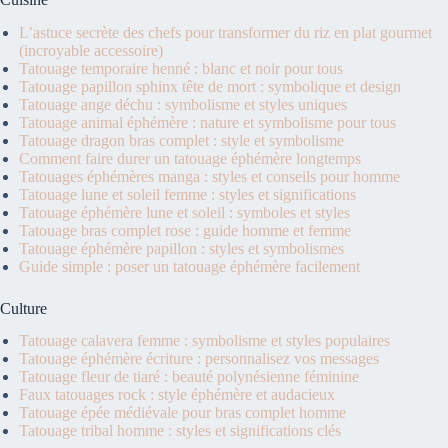
L’astuce secrète des chefs pour transformer du riz en plat gourmet
(incroyable accessoire)
Tatouage temporaire henné : blanc et noir pour tous
Tatouage papillon sphinx tête de mort : symbolique et design
Tatouage ange déchu : symbolisme et styles uniques
Tatouage animal éphémère : nature et symbolisme pour tous
Tatouage dragon bras complet : style et symbolisme
Comment faire durer un tatouage éphémère longtemps
Tatouages éphémères manga : styles et conseils pour homme
Tatouage lune et soleil femme : styles et significations
Tatouage éphémère lune et soleil : symboles et styles
Tatouage bras complet rose : guide homme et femme
Tatouage éphémère papillon : styles et symbolismes
Guide simple : poser un tatouage éphémère facilement
Culture
Tatouage calavera femme : symbolisme et styles populaires
Tatouage éphémère écriture : personnalisez vos messages
Tatouage fleur de tiaré : beauté polynésienne féminine
Faux tatouages rock : style éphémère et audacieux
Tatouage épée médiévale pour bras complet homme
Tatouage tribal homme : styles et significations clés