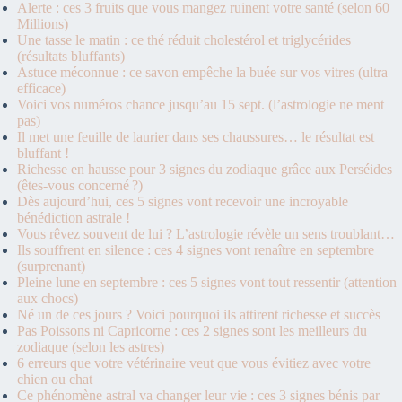
Alerte : ces 3 fruits que vous mangez ruinent votre santé (selon 60
Millions)
Une tasse le matin : ce thé réduit cholestérol et triglycérides
(résultats bluffants)
Astuce méconnue : ce savon empêche la buée sur vos vitres (ultra
efficace)
Voici vos numéros chance jusqu’au 15 sept. (l’astrologie ne ment
pas)
Il met une feuille de laurier dans ses chaussures… le résultat est
bluffant !
Richesse en hausse pour 3 signes du zodiaque grâce aux Perséides
(êtes-vous concerné ?)
Dès aujourd’hui, ces 5 signes vont recevoir une incroyable
bénédiction astrale !
Vous rêvez souvent de lui ? L’astrologie révèle un sens troublant…
Ils souffrent en silence : ces 4 signes vont renaître en septembre
(surprenant)
Pleine lune en septembre : ces 5 signes vont tout ressentir (attention
aux chocs)
Né un de ces jours ? Voici pourquoi ils attirent richesse et succès
Pas Poissons ni Capricorne : ces 2 signes sont les meilleurs du
zodiaque (selon les astres)
6 erreurs que votre vétérinaire veut que vous évitiez avec votre
chien ou chat
Ce phénomène astral va changer leur vie : ces 3 signes bénis par