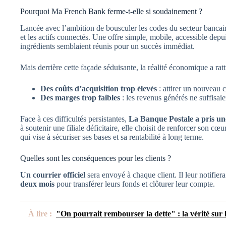
Pourquoi Ma French Bank ferme-t-elle si soudainement ?
Lancée avec l’ambition de bousculer les codes du secteur bancai
et les actifs connectés. Une offre simple, mobile, accessible dep
ingrédients semblaient réunis pour un succès immédiat.
Mais derrière cette façade séduisante, la réalité économique a rattr
Des coûts d’acquisition trop élevés
: attirer un nouveau cl
Des marges trop faibles
: les revenus générés ne suffisaie
Face à ces difficultés persistantes,
La Banque Postale a pris une
à soutenir une filiale déficitaire, elle choisit de renforcer son c
qui vise à sécuriser ses bases et sa rentabilité à long terme.
Quelles sont les conséquences pour les clients ?
Un courrier officiel
sera envoyé à chaque client. Il leur notifier
deux mois
pour transférer leurs fonds et clôturer leur compte.
À lire :
"On pourrait rembourser la dette" : la vérité sur