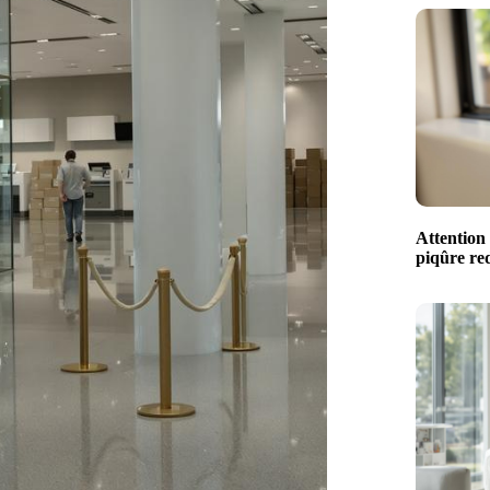
Attention 
piqûre red