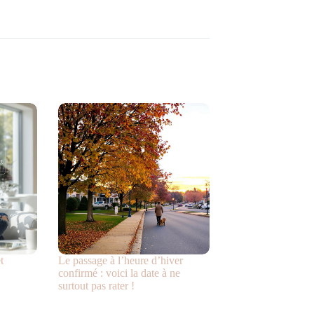
t
Le passage à l’heure d’hiver
confirmé : voici la date à ne
surtout pas rater !