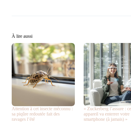
À lire aussi
Attention à cet insecte méconnu :
« Zuckerberg l’assure : ce
sa piqûre redoutée fait des
appareil va enterrer votre
ravages l’été
smartphone (à jamais) »