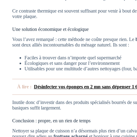
Ce contraste thermique est souvent suffisant pour venir à bout des
votre plaque.
Une solution économique et écologique
Vous l’avez remarqué : cette méthode ne coûte presque rien. Le
sont deux alliés incontournables du ménage naturel. Ils sont :
Faciles à trouver dans n’importe quel supermarché
Écologiques et sans danger pour l’environnement
Utilisables pour une multitude d’autres nettoyages (four, 
À lire :
Désinfecter vos éponges en 2 mn sans dépenser 1 € 
Inutile donc d’investir dans des produits spécialisés bourrés de
basiques suffit largement.
Conclusion : propre, en un rien de temps
Nettoyer sa plaque de cuisson n’a désormais plus rien d’un calvai
pouvez dire adieu au
frottage acharné
et bonjour à une cuisine p