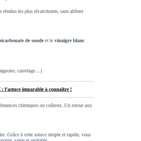
 résidus les plus récalcitrants, sans abîmer
bicarbonate de soude
et le
vinaigre blanc
baignoire, carrelage…)
: l’astuce imparable à connaître !
 substances chimiques ou coûteux. Un retour aux
re. Grâce à cette astuce simple et rapide, vous
ropre, saine et agréable.