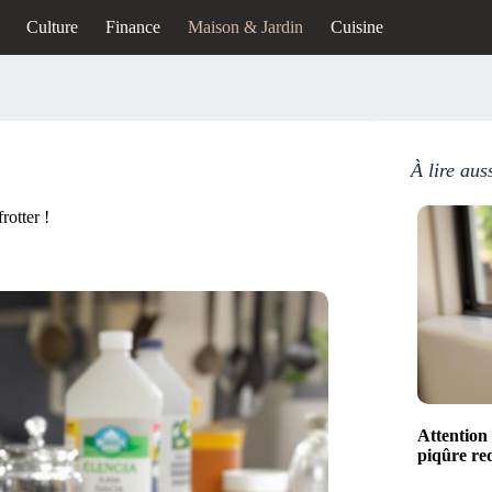
Culture
Finance
Maison & Jardin
Cuisine
À lire aus
rotter !
Attention 
piqûre red