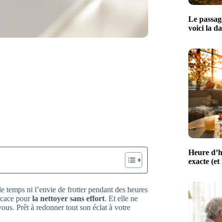
Le passage
voici la d
Heure d’h
exacte (et
le temps ni l’envie de frotter pendant des heures
ficace pour
la nettoyer sans effort
. Et elle ne
us. Prêt à redonner tout son éclat à votre