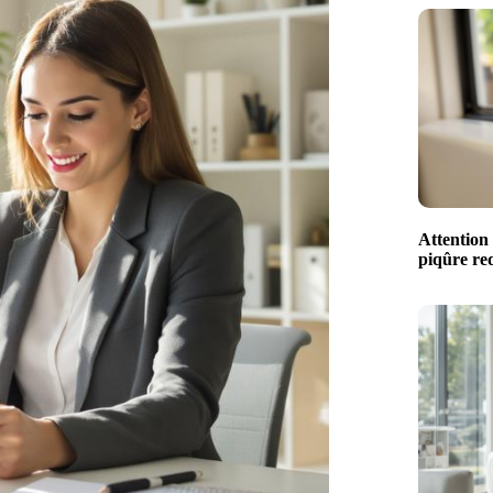
Attention 
piqûre red