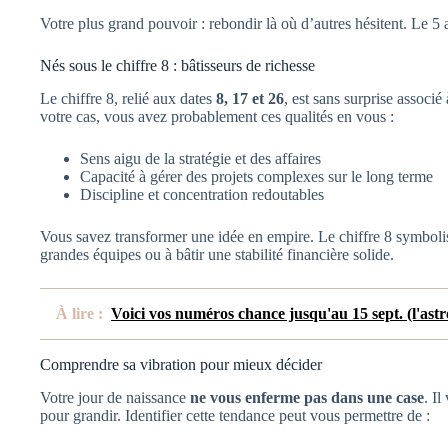
Votre plus grand pouvoir : rebondir là où d’autres hésitent. Le 5 a
Nés sous le chiffre 8 : bâtisseurs de richesse
Le chiffre 8, relié aux dates
8, 17 et 26
, est sans surprise associé
votre cas, vous avez probablement ces qualités en vous :
Sens aigu de la stratégie et des affaires
Capacité à gérer des projets complexes sur le long terme
Discipline et concentration redoutables
Vous savez transformer une idée en empire. Le chiffre 8 symboli
grandes équipes ou à bâtir une stabilité financière solide.
À lire :
Voici vos numéros chance jusqu'au 15 sept. (l'astr
Comprendre sa vibration pour mieux décider
Votre jour de naissance
ne vous enferme pas dans une case
. Il
pour grandir. Identifier cette tendance peut vous permettre de :