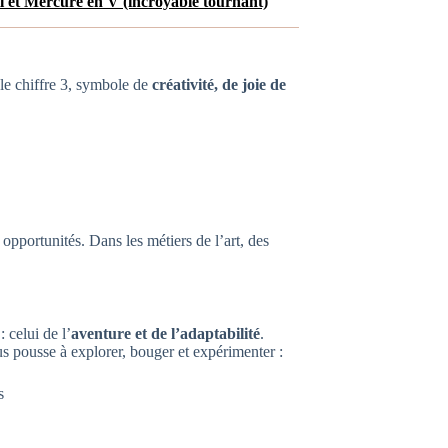
il et Mercure en V (incroyable tournant)
le chiffre 3, symbole de
créativité, de joie de
opportunités. Dans les métiers de l’art, des
: celui de l’
aventure et de l’adaptabilité
.
 pousse à explorer, bouger et expérimenter :
s