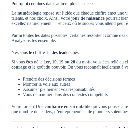
Pourquoi certaines dates attirent plus le succès
La
numérologie
repose sur l’idée que chaque chiffre émet une vi
talents, et nos choix. Ainsi, votre
jour de naissance
pourrait bie
excellez naturellement — et ceux où le succès vous attend peut-êt
Parmi toutes les dates possibles, certaines ressortent comme des c
Analysons-les ensemble.
Nés sous le chiffre 1 : des leaders nés
Si vous êtes né le
1er, 10, 19 ou 28
du mois, vous êtes relié au c
courage
et le goût du pouvoir. On vous reconnaît facilement à vo
Prendre des décisions fermes
Montrer la voie aux autres
Assumer pleinement vos responsabilités
Vous démarquer dans des contextes compétitifs
Votre force ? Une
confiance en soi notable
qui vous pousse à re
que nombre de leaders, d’entrepreneurs et de pionniers soient nés