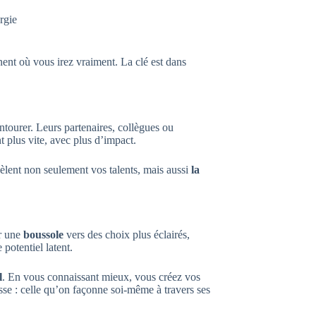
rgie
ent où vous irez vraiment. La clé est dans
entourer. Leurs partenaires, collègues ou
 plus vite, avec plus d’impact.
évèlent non seulement vos talents, mais aussi
la
ir une
boussole
vers des choix plus éclairés,
potentiel latent.
l
. En vous connaissant mieux, vous créez vos
sse : celle qu’on façonne soi-même à travers ses