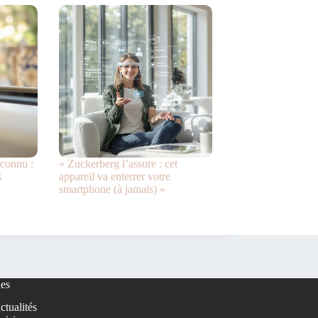
éconnu :
« Zuckerberg l’assure : cet
s
appareil va enterrer votre
smartphone (à jamais) »
es
ctualités