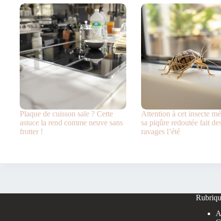
Plaque de cuisson sale ? Cette
Attention à cet insecte m
astuce la rend comme neuve sans
sa piqûre redoutée fait de
frotter !
ravages l’été
Rubriqu
A