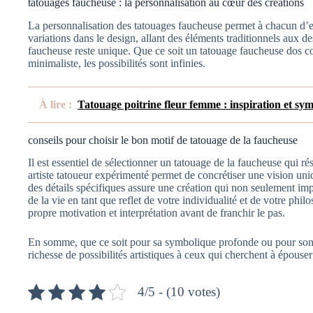
tatouages faucheuse : la personnalisation au cœur des créations
La personnalisation des tatouages faucheuse permet à chacun d’ex
variations dans le design, allant des éléments traditionnels aux 
faucheuse reste unique. Que ce soit un tatouage faucheuse dos c
minimaliste, les possibilités sont infinies.
À lire :
Tatouage poitrine fleur femme : inspiration et sy
conseils pour choisir le bon motif de tatouage de la faucheuse
Il est essentiel de sélectionner un tatouage de la faucheuse qui 
artiste tatoueur expérimenté permet de concrétiser une vision uniq
des détails spécifiques assure une création qui non seulement i
de la vie en tant que reflet de votre individualité et de votre ph
propre motivation et interprétation avant de franchir le pas.
En somme, que ce soit pour sa symbolique profonde ou pour son e
richesse de possibilités artistiques à ceux qui cherchent à épouser 
4/5 - (10 votes)