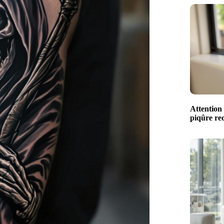
Attention 
piqûre red