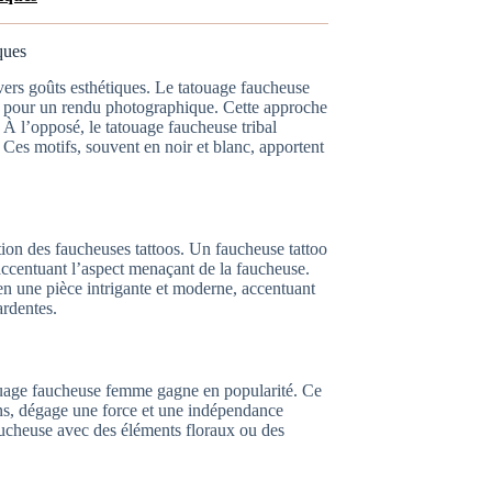
iques
ivers goûts esthétiques. Le tatouage faucheuse
ères pour un rendu photographique. Cette approche
. À l’opposé, le tatouage faucheuse tribal
é. Ces motifs, souvent en noir et blanc, apportent
tion des faucheuses tattoos. Un faucheuse tattoo
accentuant l’aspect menaçant de la faucheuse.
en une pièce intrigante et moderne, accentuant
rdentes.
touage faucheuse femme gagne en popularité. Ce
ins, dégage une force et une indépendance
ucheuse avec des éléments floraux ou des