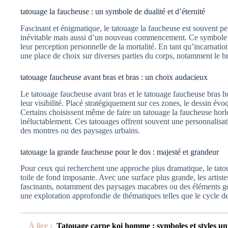
tatouage la faucheuse : un symbole de dualité et d’éternité
Fascinant et énigmatique, le tatouage la faucheuse est souvent p
inévitable mais aussi d’un nouveau commencement. Ce symbole pu
leur perception personnelle de la mortalité. En tant qu’incarnatio
une place de choix sur diverses parties du corps, notamment le bras
tatouage faucheuse avant bras et bras : un choix audacieux
Le tatouage faucheuse avant bras et le tatouage faucheuse bras 
leur visibilité. Placé stratégiquement sur ces zones, le dessin év
Certains choisissent même de faire un tatouage la faucheuse horl
inéluctablement. Ces tatouages offrent souvent une personnalisa
des montres ou des paysages urbains.
tatouage la grande faucheuse pour le dos : majesté et grandeur
Pour ceux qui recherchent une approche plus dramatique, le tatou
toile de fond imposante. Avec une surface plus grande, les artistes
fascinants, notamment des paysages macabres ou des éléments go
une exploration approfondie de thématiques telles que le cycle de 
À lire :
Tatouage carpe koi homme : symboles et styles un