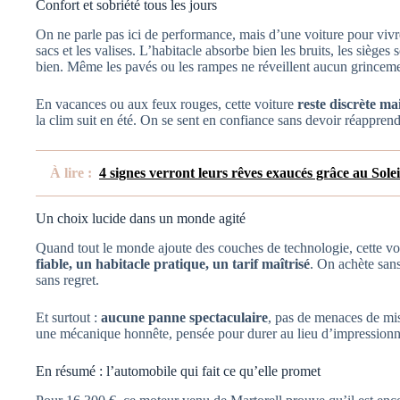
Confort et sobriété tous les jours
On ne parle pas ici de performance, mais d’une voiture pour viv
sacs et les valises. L’habitacle absorbe bien les bruits, les sièges 
bien. Même les pavés ou les rampes ne réveillent aucun grinceme
En vacances ou aux feux rouges, cette voiture
reste discrète ma
la clim suit en été. On se sent en confiance sans devoir réappre
À lire :
4 signes verront leurs rêves exaucés grâce au Sole
Un choix lucide dans un monde agité
Quand tout le monde ajoute des couches de technologie, cette voi
fiable, un habitacle pratique, un tarif maîtrisé
. On achète sans
sans regret.
Et surtout :
aucune panne spectaculaire
, pas de menaces de mis
une mécanique honnête, pensée pour durer au lieu d’impressionn
En résumé : l’automobile qui fait ce qu’elle promet