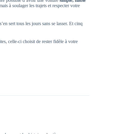
ore possible d’avoir une voiture
simple, fiable
ais à soulager les trajets et respecter votre
n sert tous les jours sans se lasser. Et cinq
s, celle-ci choisit de rester fidèle à votre