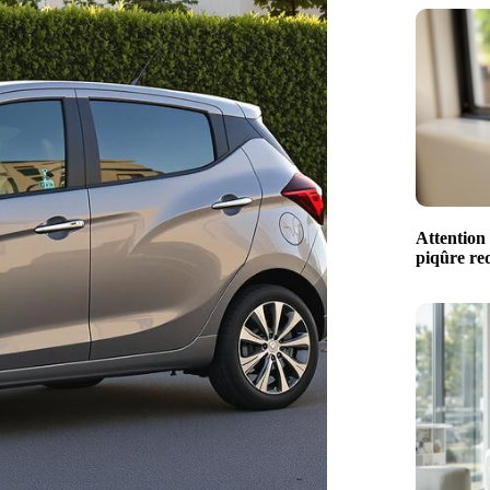
Attention 
piqûre red