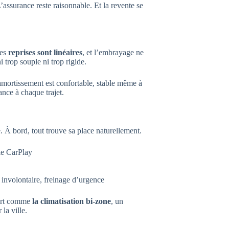
L’assurance reste raisonnable. Et la revente se
Les
reprises sont linéaires
, et l’embrayage ne
ni trop souple ni trop rigide.
amortissement est confortable, stable même à
ance à chaque trajet.
. À bord, tout trouve sa place naturellement.
le CarPlay
 involontaire, freinage d’urgence
fort comme
la climatisation bi-zone
, un
la ville.