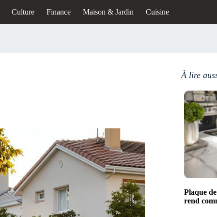
Culture
Finance
Maison & Jardin
Cuisine
À lire aus
Plaque de 
rend comm