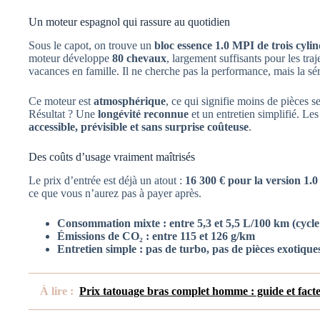
Un moteur espagnol qui rassure au quotidien
Sous le capot, on trouve un
bloc essence 1.0 MPI de trois cyli
moteur développe
80 chevaux
, largement suffisants pour les traj
vacances en famille. Il ne cherche pas la performance, mais la sér
Ce moteur est
atmosphérique
, ce qui signifie moins de pièces 
Résultat ? Une
longévité reconnue
et un entretien simplifié. Le
accessible, prévisible et sans surprise coûteuse
.
Des coûts d’usage vraiment maîtrisés
Le prix d’entrée est déjà un atout :
16 300 € pour la version 1.
ce que vous n’aurez pas à payer après.
Consommation mixte : entre 5,3 et 5,5 L/100 km (cyc
Émissions de CO₂ : entre 115 et 126 g/km
Entretien simple : pas de turbo, pas de pièces exotique
À lire :
Prix tatouage bras complet homme : guide et facte