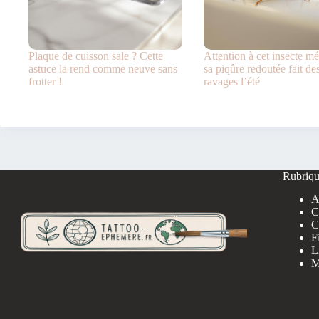
Plaque de cuisson sale ? Cette
Attention à cet insecte m
astuce la rend comme neuve sans
sa piqûre redoutée fait de
frotter !
ravages l’été
Rubriqu
A
C
C
F
L
M