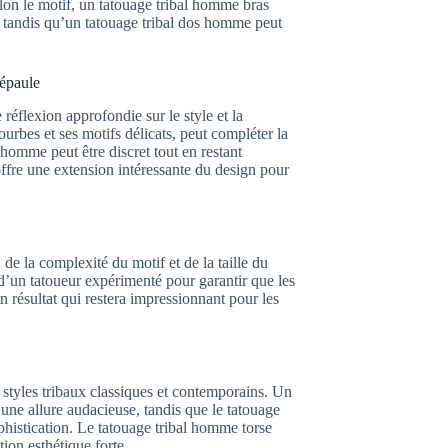
elon le motif, un tatouage tribal homme bras
, tandis qu’un tatouage tribal dos homme peut
’épaule
réflexion approfondie sur le style et la
urbes et ses motifs délicats, peut compléter la
e homme peut être discret tout en restant
offre une extension intéressante du design pour
 de la complexité du motif et de la taille du
 d’un tatoueur expérimenté pour garantir que les
un résultat qui restera impressionnant pour les
styles tribaux classiques et contemporains. Un
ne allure audacieuse, tandis que le tatouage
histication. Le tatouage tribal homme torse
ion esthétique forte.