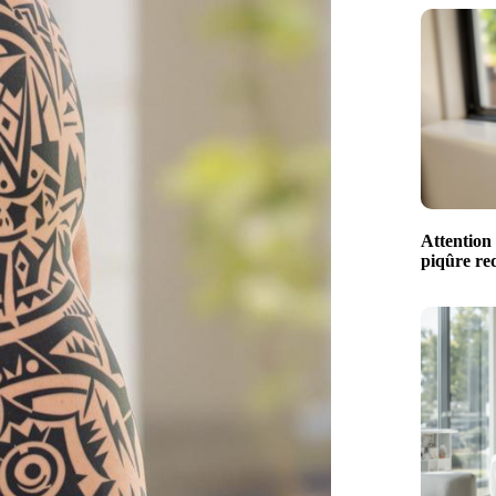
Attention 
piqûre red