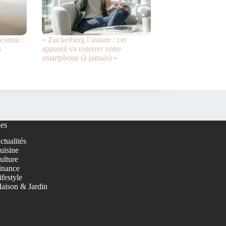
éconnu :
« Zuckerberg l’assure : cet
s
appareil va enterrer votre
smartphone (à jamais) »
es
ctualités
uisine
ulture
inance
ifestyle
aison & Jardin