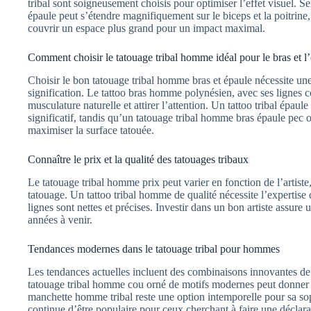
tribal sont soigneusement choisis pour optimiser l’effet visuel. S
épaule peut s’étendre magnifiquement sur le biceps et la poitrine
couvrir un espace plus grand pour un impact maximal.
Comment choisir le tatouage tribal homme idéal pour le bras et l
Choisir le bon tatouage tribal homme bras et épaule nécessite une 
signification. Le tattoo bras homme polynésien, avec ses lignes co
musculature naturelle et attirer l’attention. Un tattoo tribal épaul
significatif, tandis qu’un tatouage tribal homme bras épaule pec 
maximiser la surface tatouée.
Connaître le prix et la qualité des tatouages tribaux
Le tatouage tribal homme prix peut varier en fonction de l’artiste,
tatouage. Un tattoo tribal homme de qualité nécessite l’expertise
lignes sont nettes et précises. Investir dans un bon artiste assure 
années à venir.
Tendances modernes dans le tatouage tribal pour hommes
Les tendances actuelles incluent des combinaisons innovantes de 
tatouage tribal homme cou orné de motifs modernes peut donner u
manchette homme tribal reste une option intemporelle pour sa sop
continue d’être populaire pour ceux cherchant à faire une déclarat