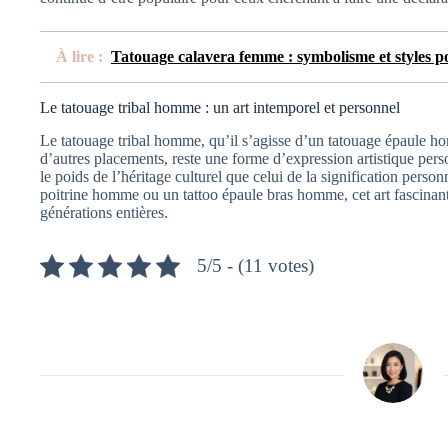
À lire :
Tatouage calavera femme : symbolisme et styles p
Le tatouage tribal homme : un art intemporel et personnel
Le tatouage tribal homme, qu’il s’agisse d’un tatouage épaule h
d’autres placements, reste une forme d’expression artistique pers
le poids de l’héritage culturel que celui de la signification perso
poitrine homme ou un tattoo épaule bras homme, cet art fascinant 
générations entières.
5/5 - (11 votes)